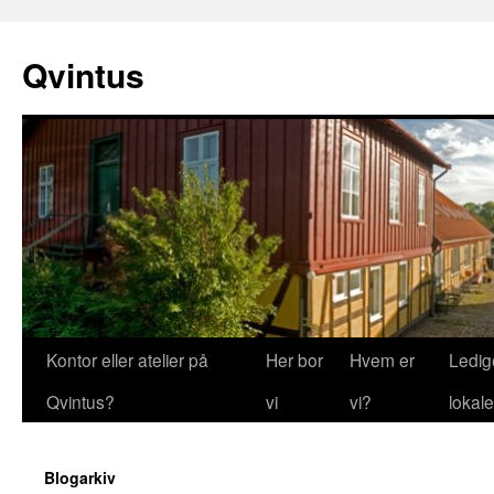
Hop
til
Qvintus
indhold
Kontor eller atelier på
Her bor
Hvem er
Ledig
Qvintus?
vi
vi?
lokale
Blogarkiv