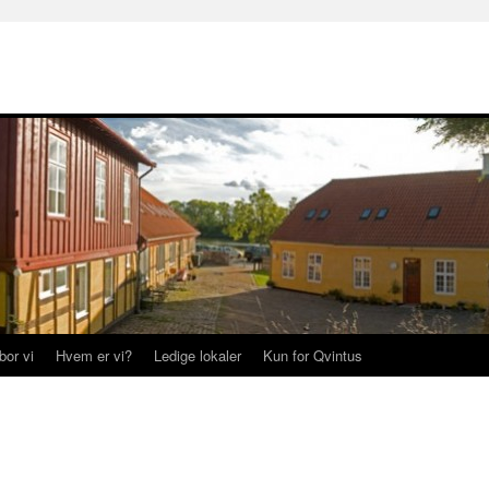
bor vi
Hvem er vi?
Ledige lokaler
Kun for Qvintus