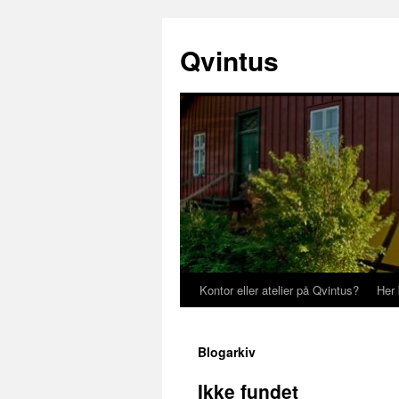
Hop
til
Qvintus
indhold
Kontor eller atelier på Qvintus?
Her 
Blogarkiv
Ikke fundet