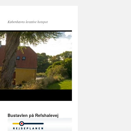
Københavns kreative hotspot
Bustavlen på Refshalevej