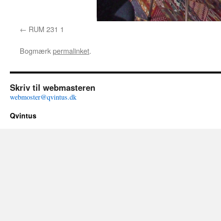
RUM 231 1
Bogmærk
permalinket
.
Skriv til webmasteren
webmoster@qvintus.dk
Qvintus